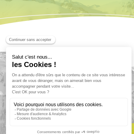
Newsletter
Per ricevere informazioni fresche
come la nostra neve, abbonati :
ISCRIVITI