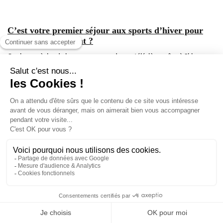
C’est votre premier séjour aux sports d’hiver pour
vous ou votre enfant ?
Quelques règles de bases pour prendre un télésiège grâce à Skizzz :
https://www.youtube.com/watch?
v=oz1rl2hEL8g&list=PL13IqbhoJjxdTuvCMgdNk8xTYncAiHmHP
1 - La préparation à l’embarquement sur un télésiège
2 - L’embarquement sur un télésiège
3 - La position à avoir pendant le transport sur un télésiège
4 - Le comportement à adopter pendant le transport sur un télésiège